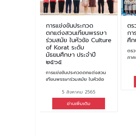
จกรรมผู้
การแข่งขันประกวด
ตร
ชน์ FREE
ตกแต่งสวนเทียนพรรษา
การ
ะจำปีการ
ร่วมสมัย ในหัวข้อ Culture
ศึ
of Korat ระดับ
ตรว
มัธยมศึกษา ประจำปี
ภาคเ
รมผู้บำเพ็ญ
๒๕๖๕
BEING ME
 2567
การแข่งขันประกวดตกแต่งสวน
เทียนพรรษาร่วมสมัย ในหัวข้อ
ม 2568
5 สิงหาคม 2565
มเติม
อ่านเพิ่มเติม