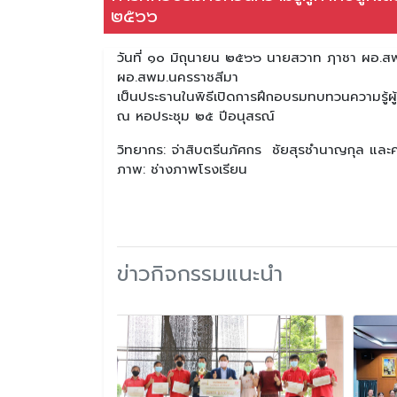
๒๕๖๖
วันที่ ๑๐ มิถุนายน ๒๕๖๖ นายสวาท ฦาชา ผอ.สพ
ผอ.สพม.นครราชสีมา
เป็นประธานในพิธีเปิดการฝึกอบรมทบทวนความรู้ผู
ณ หอประชุม ๒๕ ปีอนุสรณ์
วิทยากร: จ่าสิบตรีนภัศกร ชัยสุรชำนาญกุล แล
ภาพ: ช่างภาพโรงเรียน
ข่าวกิจกรรมแนะนำ