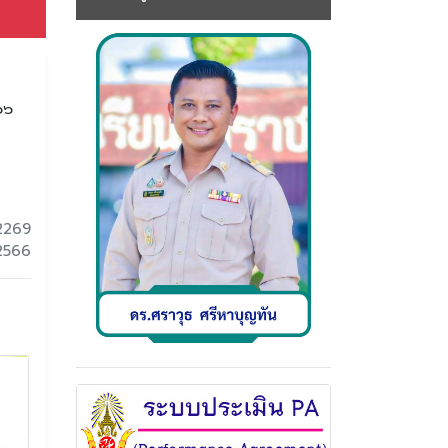
๖๖
2269
 2566