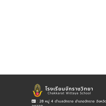
: 28 หมู่ 4 ตำบลจักราช อำเภอจักราช จังหว