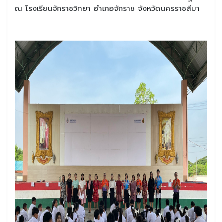
ณ โรงเรียนจักราชวิทยา อำเภอจักราช จังหวัดนครราชสีมา