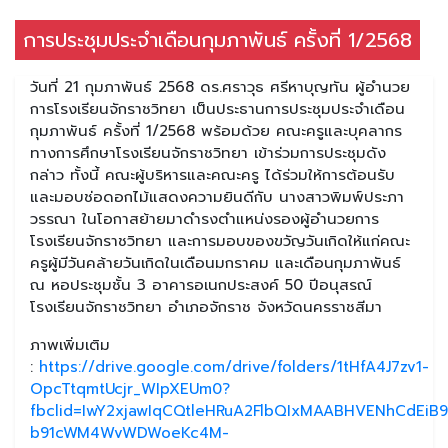
การประชุมประจำเดือนกุมภาพันธ์ ครั้งที่ 1/2568
วันที่ 21 กุมภาพันธ์ 2568 ดร.ศราวุธ ศรีหาบุญทัน ผู้อำนวย
การโรงเรียนจักราชวิทยา เป็นประธานการประชุมประจำเดือน
กุมภาพันธ์ ครั้งที่ 1/2568 พร้อมด้วย คณะครูและบุคลากร
ทางการศึกษาโรงเรียนจักราชวิทยา เข้าร่วมการประชุมดัง
กล่าว ทั้งนี้ คณะผู้บริหารและคณะครู ได้ร่วมให้การต้อนรับ
และมอบช่อดอกไม้แสดงความยินดีกับ นางสาวพิมพ์ประภา
วรรณา ในโอกาสย้ายมาดำรงตำแหน่งรองผู้อำนวยการ
โรงเรียนจักราชวิทยา และการมอบของขวัญวันเกิดให้แก่คณะ
ครูผู้มีวันคล้ายวันเกิดในเดือนมกราคม และเดือนกุมภาพันธ์
ณ หอประชุมชั้น 3 อาคารอเนกประสงค์ 50 ปีอนุสรณ์
โรงเรียนจักราชวิทยา อำเภอจักราช จังหวัดนครราชสีมา
ภาพเพิ่มเติม
:
https://drive.google.com/drive/folders/1tHfA4J7zv1-
OpcTtqmtUcjr_WIpXEUm0?
fbclid=IwY2xjawIqCQtleHRuA2FlbQIxMAABHVENhCdEiB9
b91cWM4WvWDWoeKc4M-