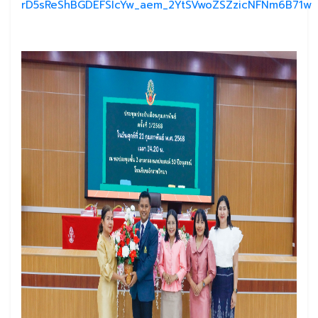
rD5sReShBGDEFSIcYw_aem_2YtSVwoZSZzicNFNm6B71w