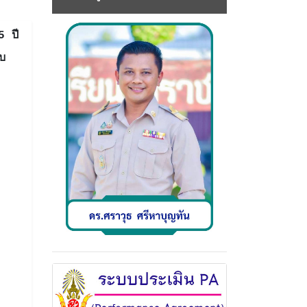
5 ปี
บ