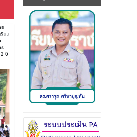
าย
เรียน
น
าร
2 ปี