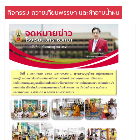
กิจกรรม ถวายเทียนพรรษา และผ้าอาบน้ำฝน