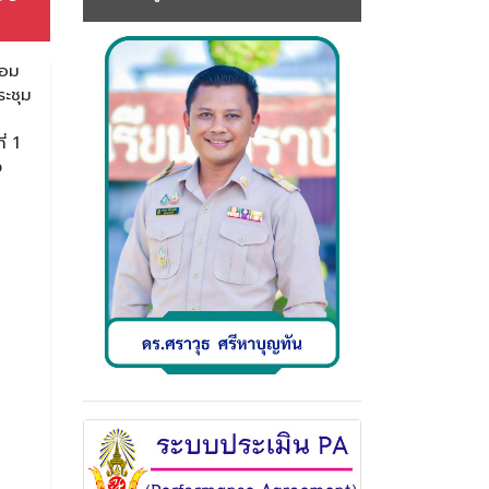
้อม
ระชุม
่ 1
ง