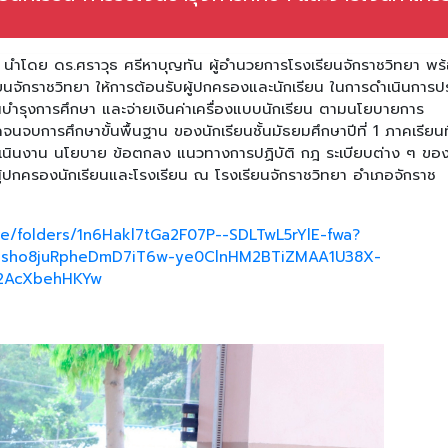
า นำโดย ดร.ศราวุธ ศรีหาบุญทัน ผู้อำนวยการโรงเรียนจักราชวิทยา พร
นจักราชวิทยา ให้การต้อนรับผู้ปกครองและนักเรียน ในการดำเนินการป
ินบำรุงการศึกษา และจ่ายเงินค่าเครื่องแบบนักเรียน ตามนโยบายการ
จนจบการศึกษาขั้นพื้นฐาน ของนักเรียนชั้นมัธยมศึกษาปีที่ 1 ภาคเรียนที
ำเนินงาน นโยบาย ข้อตกลง แนวทางการปฏิบัติ กฎ ระเบียบต่าง ๆ ขอ
งผู้ปกครองนักเรียนและโรงเรียน ณ โรงเรียนจักราชวิทยา อำเภอจักราช
ive/folders/1n6Hakl7tGa2F07P--SDLTwL5rYlE-fwa?
ABHsho8juRpheDmD7iT6w-ye0ClnHM2BTiZMAA1U38X-
2AcXbehHKYw