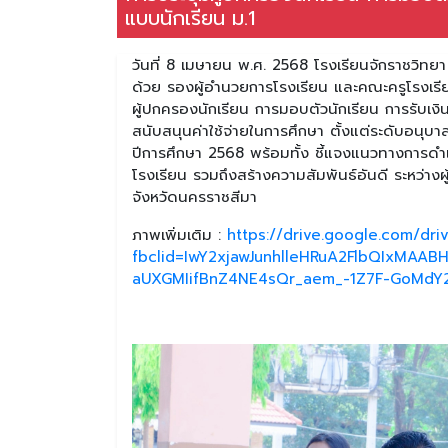
แบบนักเรียน ม.1
วันที่ 8 เมษายน พ.ศ. 2568 โรงเรียนจักราชวิทย
ด้วย รองผู้อำนวยการโรงเรียน และคณะครูโรงเรีย
ผู้ปกครองนักเรียน การมอบตัวนักเรียน การรับเง
สนับสนุนค่าใช้จ่ายในการศึกษา ตั้งแต่ระดับอนุบาล
ปีการศึกษา 2568 พร้อมทั้ง ชี้แจงแนวทางการด
โรงเรียน รวมถึงสร้างความสัมพันธ์อันดี ระหว่า
จังหวัดนครราชสีมา
ภาพเพิ่มเติม :
https://drive.google.com/dr
fbclid=IwY2xjawJunhlleHRuA2FlbQIxMA
aUXGMIifBnZ4NE4sQr_aem_-1Z7F-GoMdY