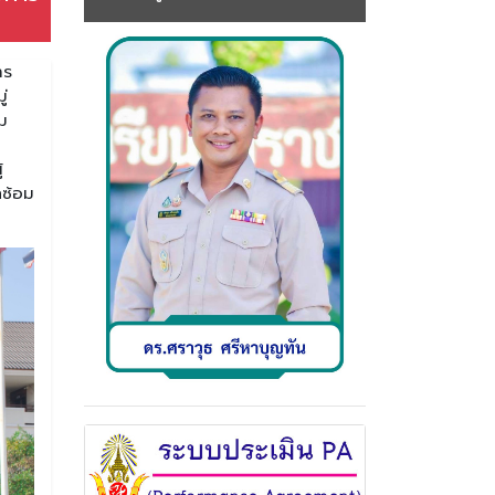
าร
ู่
ม
้
กซ้อม