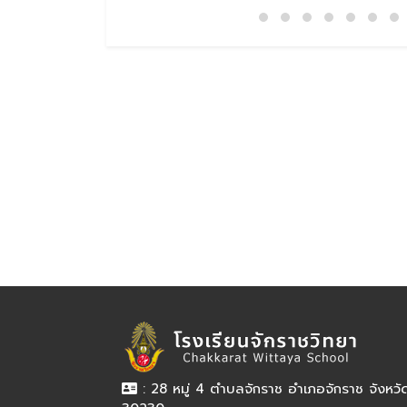
: 28 หมู่ 4 ตำบลจักราช อำเภอจักราช จังหว