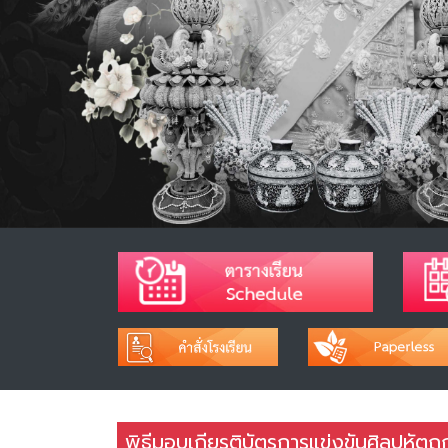
พิธีมอบเกียรติบัตรการแข่งขันศิลปหัตถกร