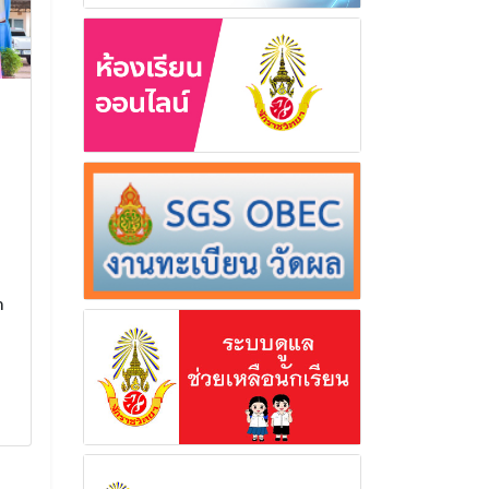
ร่วมพิธีกวนข้าวทิพย์และ
ร่วมโครงการ
ตักบาตรเทโวโรหณะ เนื่อง
ศักยภาพข้ารา
ในวันออกพรรษา ประจำปี
บุคลากรทางก
2568
แนวพระราชดำ
ร่วมพิธีกวนข้าวทิพย์และตักบาตร
ร่วมโครงการพัฒ
เทโวโรหณะ เนื่องในวันออก
ข้าราชการครูและ
พรรษา ประจำปี 2568
ศึกษาตามแนวพระร
า
14 ตุลาคม 2568
27 กันยา
อ่านเพิ่มเติม
อ่านเพิ่