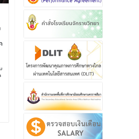
ร่วมบริจาคโลหิต และมอบ
ประกาศเปิดภาค
กระเช้าเยี่ยมอาการป่วยให้
1/2564
ม
กับ นางสาวรำไพ พก
ประการเปิดภาคเรี
กลาง
ค
16 พฤษภา
ร่วมบริจาคโลหิต และมอบกระเช้า
เยี่ยมอาการป่วยให้กับ นางสาว
อ่านเพิ่
รำไพ พกกลาง
าม
21 พฤษภาคม 2568
ด
อ่านเพิ่มเติม