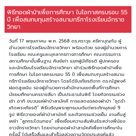
พิธีทอดผ้าป่าเพื่อการศึกษา ในโอกาสครบรอบ 55
ปี เพื่อสมทบทุนสร้างสนามกรีฑาโรงเรียนจักราช
วิทยา
วันที่ 17 พฤษภาคม พ.ศ. 2568 ดร.ศราวุธ ศรีหาบุญทัน ผู้
อำนวยการโรงเรียนจักราชวิทยา พร้อมด้วย รองผู้อำนวยการ
โรงเรียน คณะครูและบุคลากรทางการศึกษา คณะกรรมการ
สถานศึกษาขั้นพื้นฐาน ศิษย์เก่า แขกผู้มีเกียรติ ผู้ปกครอง
และนักเรียนโรงเรียนจักราชวิทยา เข้าร่วมพิธีทอดผ้าป่าเพื่อ
การศึกษา ในโอกาสครบรอบ 55 ปี เพื่อสมทบทุนสร้างสนาม
กรีฑาโรงเรียนจักราชวิทยา โดยได้รับเกียรติจาก ดร.ณัฐพงศ์
ฝอดสูงเนิน รองผู้อำนวยการสำนักงานเขตพื้นที่การศึกษา
มัธยมศึกษานครราชสีมา เป็นประธานในพิธี โดยกิจกรรมช่วง
เช้า อาทิ ขบวนแห่ผ้าป่าสามัคคี การแสดงฉลองผ้าป่า “ชุดรำ
เทิดพระเกียรติ” พิธีเจริญพระพุทธมนต์แด่พระภิกษุสงฆ์ 9
รูป พิธีถวายองค์ผ้าป่าสามัคคี และกิจกรรมช่วงเย็น งานคืนสู่
เหย้า “ลูกกระโดนทอง” เพื่อเชื่อมความสัมพันธ์ระหว่างพี่น้อง
ชาวจักราชวิทยา โดยงานทอดผ้าป่าสามัคคีเพื่อการศึกษาใน
ครั้งนี้ ได้เสร็จสิ้นและสำเร็จลุล่วงตามวัตถุประสงค์แล้ว