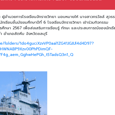
ทัน ผู้อำนวยการโรงเรียนจักราชวิทยา มอบหมายให้ นางสาวกรวัลล์ สุว
เรียนชั้นมัธยมศึกษาปีที่ 6 โรงเรียนจักราชวิทยา เข้าร่วมกิจกรรม
ศึกษา 2567 เพื่อส่งเสริมการเรียนรู้ ทักษะ และประสบการณ์ของนักเร
 อำเภอสัตหีบ จังหวัดชลบุรี
ive/folders/1do4guciXzvVP0aal1ZG41JGJUl4d4D97?
ABHWNABP9Xzv00PhPDimQF-
VF4g_aem_GghwHePGh_t5TadsQ3n1_Q