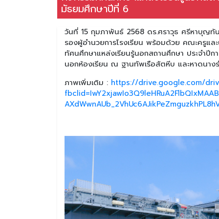
มัธยมศึกษาปีที่ 6
วันที่ 15 กุมภาพันธ์ 2568 ดร.ศราวุธ ศรีหาบุญ
รองผู้อำนวยการโรงเรียน พร้อมด้วย คณะครูและนัก
ทัศนศึกษาแหล่งเรียนรู้นอกสถานศึกษา ประจำปีการ
นอกห้องเรียน ณ ฐานทัพเรือสัตหีบ และหาดนางรำ
ภาพเพิ่มเติม :
https://drive.google.com/dr
fbclid=IwY2xjawIo3Q9leHRuA2FlbQIxMA
AXdWwnAUb_2VhUc6AJikPeZmguzkhPL8h