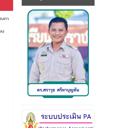
รรณทา
ียน