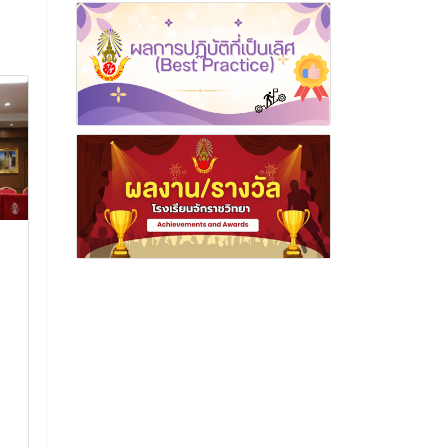
ขอแสดงความชื่นชมยินดี
โรงเรียนจักรา
กับนักเรียนที่ได้รับเกียรติ
รับคัดเลือกจ
บัตรในโครงการ "คนดี ศรี
วิทยาศาสตร์แห
จว."
ประเทศไทยใน
มราชปถัมภ์ เพื
ขอแสดงความชื่นชมยินดีกับ
ค่าย thai sc
นักเรียนที่ได้รับเกียรติบัตรใน
ครั้งที่ 14 ปร
โครงการ "คนดี ศรีจว."
เข้าร่วมค่าย thai
14 ตุลาคม 2568