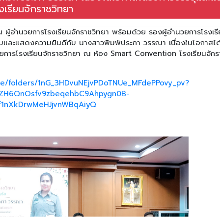
งเรียนจักราชวิทยา
ทัน ผู้อำนวยการโรงเรียนจักราชวิทยา พร้อมด้วย รองผู้อำนวยการโรงเร
รับและแสดงความยินดีกับ นางสาวพิมพ์ประภา วรรณา เนื่องในโอกาสได้
วยการโรงเรียนจักราชวิทยา ณ ห้อง Smart Convention โรงเรียนจักร
rive/folders/1nG_3HDvuNEjvPDoTNUe_MFdePPovy_pv?
ABHZH6QnOsfv9zbeqehbC9Ahpygn0B-
f1nXkDrwMeHJjvnWBqAiyQ