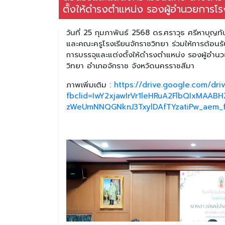
ตั้งให้ดำรงตำแหน่ง รองผู้อำนวยการโร
วันที่ 25 กุมภาพันธ์ 2568 ดร.ศราวุธ ศรีหาบุญ
และคณะครูโรงเรียนจักราชวิทยา ร่วมให้การต้อน
การบรรจุและแต่งตั้งให้ดำรงตำแหน่ง รองผู้อำน
วิทยา อำเภอจักราช จังหวัดนครราชสีมา
ภาพเพิ่มเติม :
https://drive.google.com/d
fbclid=IwY2xjawIrVr1leHRuA2FlbQIxMA
zWeUmNNQGNknJ3TxylDAfTYzatiPw_aem_