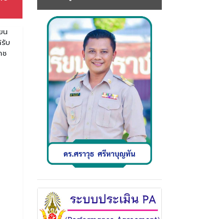
ียน
รับ
าช