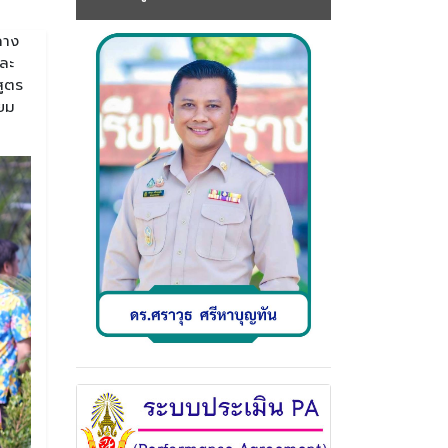
ลาง
ละ
สูตร
ียม