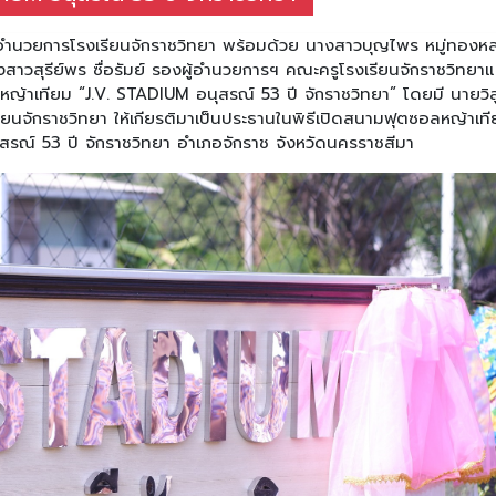
้อำนวยการโรงเรียนจักราชวิทยา พร้อมด้วย นางสาวบุญไพร หมู่ทองห
าวสุรีย์พร ซื่อรัมย์ รองผู้อำนวยการฯ คณะครูโรงเรียนจักราชวิทยาแ
อลหญ้าเทียม “J.V. STADIUM อนุสรณ์ 53 ปี จักราชวิทยา” โดยมี นายวิ
ยนจักราชวิทยา ให้เกียรติมาเป็นประธานในพิธีเปิดสนามฟุตซอลหญ้าเท
รณ์ 53 ปี จักราชวิทยา อำเภอจักราช จังหวัดนครราชสีมา