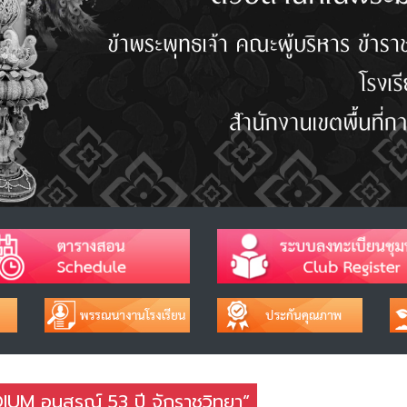
IUM อนุสรณ์ 53 ปี จักราชวิทยา”