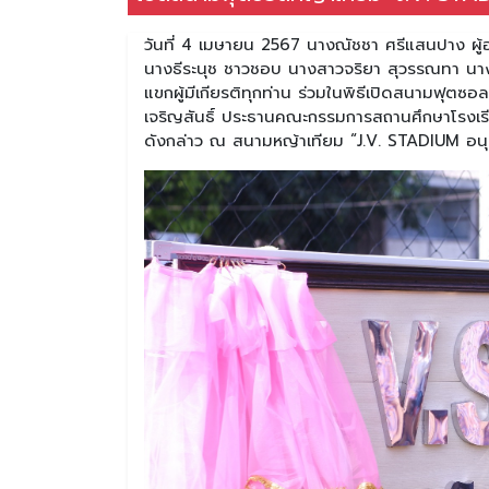
วันที่ 4 เมษายน 2567 นางณัชชา ศรีแสนปาง ผู
นางธีระนุช ชาวชอบ นางสาวจริยา สุวรรณทา นางส
แขกผู้มีเกียรติทุกท่าน ร่วมในพิธีเปิดสนามฟุตซ
เจริญสันธิ์ ประธานคณะกรรมการสถานศึกษาโรงเรี
ดังกล่าว ณ สนามหญ้าเทียม “J.V. STADIUM อนุส