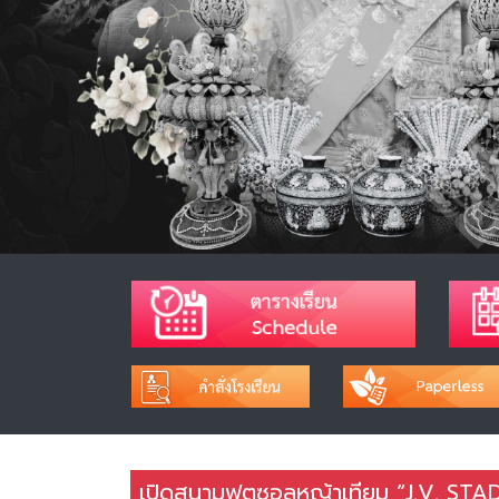
เปิดสนามฟุตซอลหญ้าเทียม “J.V. STAD