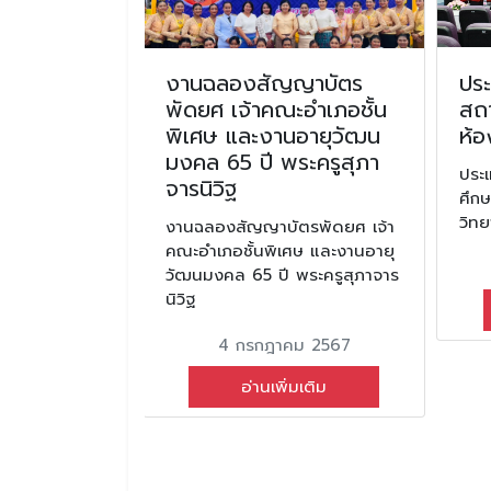
์ วันศิลปิน
งานฉลองสัญญาบัตร
ปร
ี่ 4 ปีการ
พัดยศ เจ้าคณะอำเภอชั้น
สถา
พิเศษ และงานอายุวัฒน
ห้อ
มงคล 65 ปี พระครูสุภา
ันศิลปินแห่ง
ประ
จารนิวิฐ
ีการศึกษา 2566
ศึกษ
วิท
งานฉลองสัญญาบัตรพัดยศ เจ้า
ม 2567
คณะอำเภอชั้นพิเศษ และงานอายุ
วัฒนมงคล 65 ปี พระครูสุภาจาร
มเติม
นิวิฐ
4 กรกฎาคม 2567
อ่านเพิ่มเติม