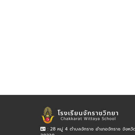
: 28 หมู่ 4 ตำบลจักราช อำเภอจักราช จังหว