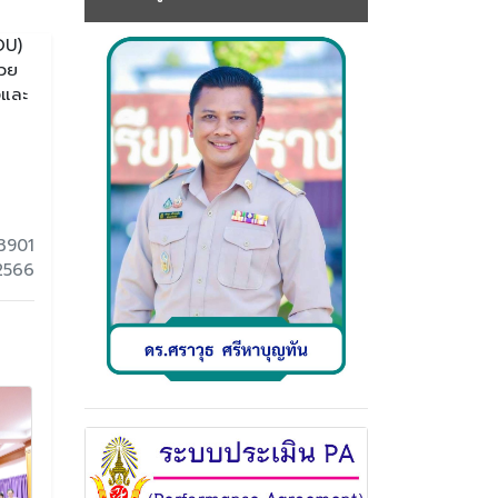
OU)
้วย
งและ
3901
 2566