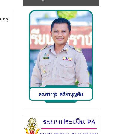
 ครู
พ