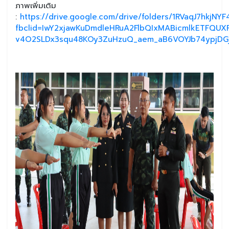
ภาพเพิ่มเติม
:
https://drive.google.com/drive/folders/1RVaqJ7hkjN
fbclid=IwY2xjawKuDmdleHRuA2FlbQIxMABicmlkETFQU
v4O2SLDx3squ48KOy3ZuHzuQ_aem_aB6VOYJb74ypjDG