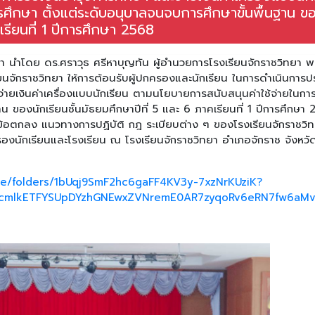
ศึกษา ตั้งแต่ระดับอนุบาลจนจบการศึกษาขั้นพื้นฐาน ข
คเรียนที่ 1 ปีการศึกษา 2568
า นำโดย ดร.ศราวุธ ศรีหาบุญทัน ผู้อำนวยการโรงเรียนจักราชวิทยา พ
นจักราชวิทยา ให้การต้อนรับผู้ปกครองและนักเรียน ในการดำเนินการป
จ่ายเงินค่าเครื่องแบบนักเรียน ตามนโยบายการสนับสนุนค่าใช้จ่ายในกา
น ของนักเรียนชั้นมัธยมศึกษาปีที่ 5 และ 6 ภาคเรียนที่ 1 ปีการศึกษา
ข้อตกลง แนวทางการปฏิบัติ กฎ ระเบียบต่าง ๆ ของโรงเรียนจักราชวิ
ครองนักเรียนและโรงเรียน ณ โรงเรียนจักราชวิทยา อำเภอจักราช จังหวั
ive/folders/1bUqj9SmF2hc6gaFF4KV3y-7xzNrKUziK?
ABicmlkETFYSUpDYzhGNEwxZVNremE0AR7zyqoRv6eRN7fw6aM