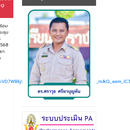
อง
ร้อม
ระชุม
ร
 2568
ทยา
ด
viVD7WBkjfKBsYjmNKQK1IuvNYSlqGdhO2tbYM_mJkQ_aem_l