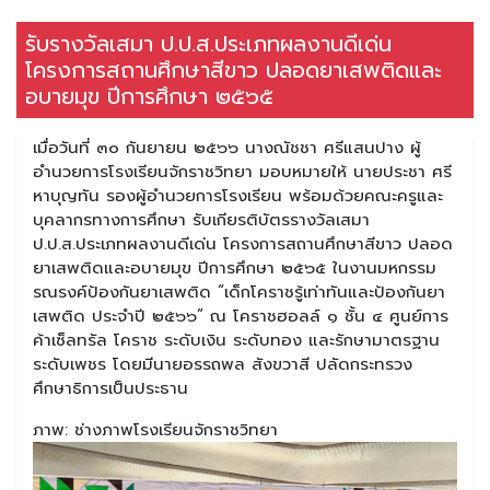
รับรางวัลเสมา ป.ป.ส.ประเภทผลงานดีเด่น
โครงการสถานศึกษาสีขาว ปลอดยาเสพติดและ
อบายมุข ปีการศึกษา ๒๕๖๕
เมื่อวันที่ ๓๐ กันยายน ๒๕๖๖ นางณัชชา ศรีแสนปาง ผู้
อำนวยการโรงเรียนจักราชวิทยา มอบหมายให้ นายประชา ศรี
หาบุญทัน รองผู้อำนวยการโรงเรียน พร้อมด้วยคณะครูและ
บุคลากรทางการศึกษา รับเกียรติบัตรรางวัลเสมา
ป.ป.ส.ประเภทผลงานดีเด่น โครงการสถานศึกษาสีขาว ปลอด
ยาเสพติดและอบายมุข ปีการศึกษา ๒๕๖๕ ในงานมหกรรม
รณรงค์ป้องกันยาเสพติด “เด็กโคราชรู้เท่าทันและป้องกันยา
เสพติด ประจำปี ๒๕๖๖” ณ โคราชฮอลล์ ๑ ชั้น ๔ ศูนย์การ
ค้าเซ็ลทรัล โคราช ระดับเงิน ระดับทอง และรักษามาตรฐาน
ระดับเพชร โดยมีนายอรรถพล สังขวาสี ปลัดกระทรวง
ศึกษาธิการเป็นประธาน
ภาพ: ช่างภาพโรงเรียนจักราชวิทยา