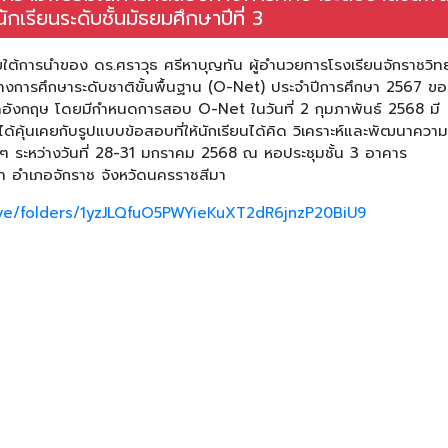
รียนระดับชั้นมัธยมศึกษาปีที่ 3
ยใต้การนำของ ดร.ศราวุธ ศรีหาบุญทัน ผู้อำนวยการโรงเรียนจักราชวิท
การศึกษาระดับชาติขั้นพื้นฐาน (O-Net) ประจำปีการศึกษา 2567 ข
ภาษาอังกฤษ โดยมีกำหนดการสอบ O-Net ในวันที่ 2 กุมภาพันธ์ 2568 มี
ได้คุ้นเคยกับรูปแบบข้อสอบที่ให้นักเรียนได้คิด วิเคราะห์และพัฒนาความร
 ระหว่างวันที่ 28-31 มกราคม 2568 ณ หอประชุมชั้น 3 อาคาร
ยา อำเภอจักราช จังหวัดนครราชสีมา
rive/folders/1yzJLQfuO5PWYieKuXT2dR6jnzP20BiU9