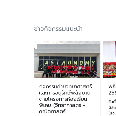
ข่าวกิจกรรมแนะนำ
้วจักราช
กิจกรรมค่ายวิทยาศาสตร์
พิธ
และการอนุรักษ์พลังงาน
25
ตามโครงการห้องเรียน
ราช ประจำปี
วัน
พิเศษ (วิทยาศาสตร์ -
นิสิ
คณิตศาสตร์
โรงเ