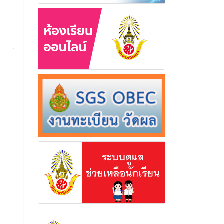
ในวันปัจฉิมนิเ
การรับมอบตัว รายงานตัว และ
การศึกษา 25
การชำระเงินบำรุงการศึกษา
สำหรับนักเรียนชั้นมัธยมศึกษาปีที่
ร่วมจัดเลี้ยงอาหาร
1 ภาคเรียนที่ 1 ปีการศึกษา 2569
คณะครู บุคลากร แล
งาน เพื่อแสดงควา
24 เมษายน 2569
นักเรียนผู้สำเร็จก
ปัจฉิมนิเทศ ประจำ
อ่านเพิ่มเติม
2568
30 มีนาค
อ่านเพิ่