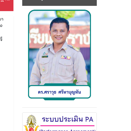
ยา
อง
ู้