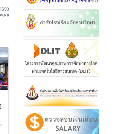
1593
 2568
การรับมอบตัว รายงานตัว
ร่วมจัดเลี้ยงอ
ี
และการชำระเงินบำรุงการ
นักเรียน คณะค
ศึกษา สำหรับนักเรียนชั้น
และผู้เข้าร่วมง
มัธยมศึกษาปีที่ 1 ภาคเรียน
แสดงความยินด
ง
ที่ 1 ปีการศึกษา 2569
นักเรียนผู้สำเ