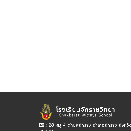
: 28 หมู่ 4 ตำบลจักราช อำเภอจักราช จังหว