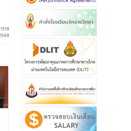
 1518
2568
พิธีเปิดการฝึก ศูนย์การฝึก
พิธีสรงน้ำพระ
นักศึกษาวิชาทหารภาค
รดน้ำดำหัวขอพ