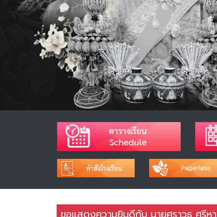
ขอแสดงความยินดีกับ นายศราวุธ ศรีหาบุ