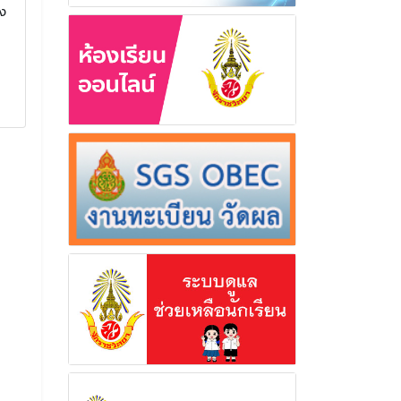
ปกติ ประจำปีการศึกษา
เทศกาลวันสง
ง
2568 ณ โรงเรียนจักราช
อำเภอจักราช 
วิทยา
2569
พิธีเปิดการฝึก ศูนย์การฝึก
พิธีสรงน้ำพระพุท
นักศึกษาวิชาทหารภาคปกติ ประจำ
ดำหัวขอพร เนื่อง
ปีการศึกษา 2568 ณ โรงเรียน
สงกรานต์ อำเภอจั
จักราชวิทยา
2569
6 พฤศจิกายน 2568
24 เมษาย
อ่านเพิ่มเติม
อ่านเพิ่