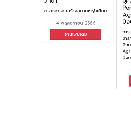
ยนจักราช
วิทยา
บุ
Pe
ตรวจการก่อสร้างสนามหญ้าเทียม
Ag
นักเรียนชั้น ม.1
ปี
4 พฤศจิกายน 2566
มฟุตบอล
ทยา
การ
อ่านเพิ่มเติม
ข้า
คม 2568
ศึก
Agr
มเติม
ปีง