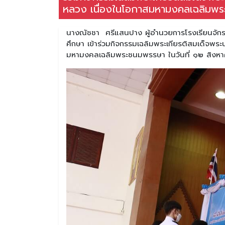
หลวง เนื่องในโอกาสมหามงคลเฉลิมพร
นางณัชชา ศรีแสนปาง ผู้อำนวยการโรงเรียนจัก
ศึกษา เข้าร่วมกิจกรรมเฉลิมพระเกียรติสมเด็จพระ
มหามงคลเฉลิมพระชนมพรรษา ในวันที่ ๑๒ สิงห