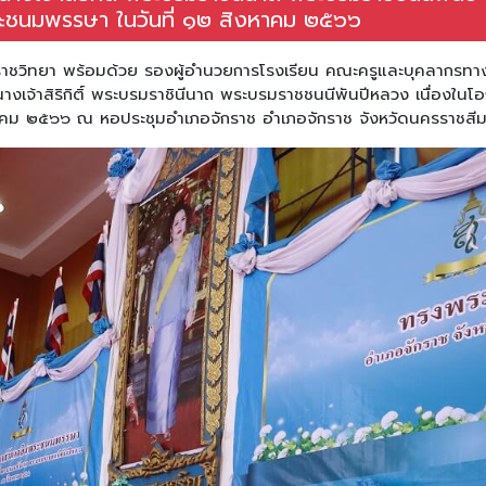
ะชนมพรรษา ในวันที่ ๑๒ สิงหาคม ๒๕๖๖
ราชวิทยา พร้อมด้วย รองผู้อำนวยการโรงเรียน คณะครูและบุคลากรทา
นางเจ้าสิริกิติ์ พระบรมราชินีนาถ พระบรมราชชนนีพันปีหลวง เนื่องในโ
าคม ๒๕๖๖ ณ หอประชุมอำเภอจักราช อำเภอจักราช จังหวัดนครราชสี