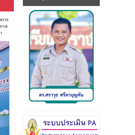
งการ
อกาส
มา