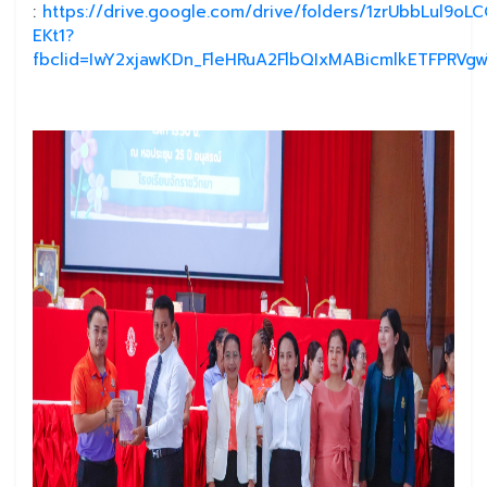
:
https://drive.google.com/drive/folders/1zrUbbLul9
EKt1?
fbclid=IwY2xjawKDn_FleHRuA2FlbQIxMABicmlkETFPR