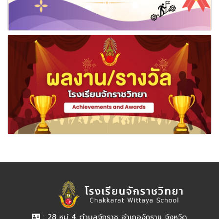
: 28 หมู่ 4 ตำบลจักราช อำเภอจักราช จังหวัด