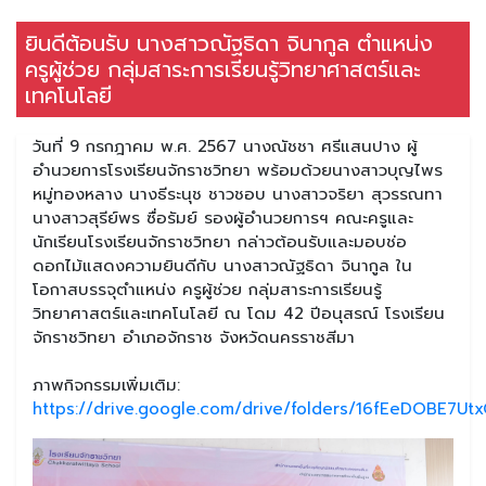
ยินดีต้อนรับ นางสาวณัฐธิดา จินากูล ตำแหน่ง
ครูผู้ช่วย กลุ่มสาระการเรียนรู้วิทยาศาสตร์และ
เทคโนโลยี