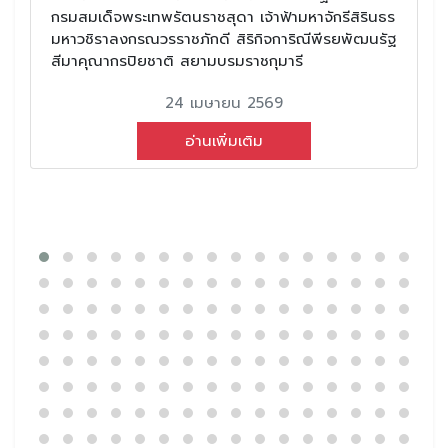
กรมสมเด็จพระเทพรัตนราชสุดา เจ้าฟ้ามหาจักรีสิรินธร
มหาวชิราลงกรณวรราชภักดี สิริกิจการิณีพีรยพัฒนรัฐ
สีมาคุณากรปิยชาติ สยามบรมราชกุมารี
24 เมษายน 2569
อ่านเพิ่มเติม