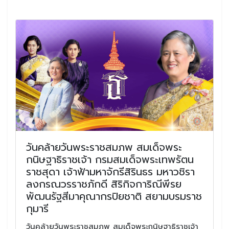
วันคล้ายวันพระราชสมภพ สมเด็จพระ
กนิษฐาธิราชเจ้า กรมสมเด็จพระเทพรัตน
ราชสุดา เจ้าฟ้ามหาจักรีสิรินธร มหาวชิรา
ลงกรณวรราชภักดี สิริกิจการิณีพีรย
พัฒนรัฐสีมาคุณากรปิยชาติ สยามบรมราช
กุมารี
วันคล้ายวันพระราชสมภพ สมเด็จพระกนิษฐาธิราชเจ้า