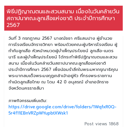
พิธีปฏิญาณตนและสวนสนาม เนื่องในวันคล้ายวัน
สถาปนาคณะลูกเสือแห่งชาติ ประจำปีการศึกษา
2567
วันที่ 3 กรกฎาคม 2567 นางณัชชา ศรีแสนปาง ผู้อำนวย
การโรงเรียนจักราชวิทยา พร้อมด้วยคณะผู้บริหารโรงเรียน ผู้
กำกับลูกเสือ หัวหน้าหมวดผู้บำเพ็ญประโยชน์ ลูกเสือ-เนตร
นารี และผู้บำเพ็ญประโยชน์ ได้กระทำพิธีปฏิญาณตนและสวน
สนาม เนื่องในวันคล้ายวันสถาปนาคณะลูกเสือแห่งชาติ
ประจำปีการศึกษา 2567 เพื่อน้อมรำลึกในพระมหากรุณาธิคุณ
พระบาทสมเด็จพระมงกุฎเกล้าเจ้าอยู่หัว ที่ทรงพระราชทาน
กำเนิดลูกเสือไทย ณ โดม 42 ปี อนุสรณ์ อำเภอจักราช
จังหวัดนครราชสีมา
ภาพกิจกรรมเพิ่มเติม:
https://drive.google.com/drive/folders/1WqfxR0Q-
5r4f11EBnVRZpWYupbtXWsk1
Post views 1868