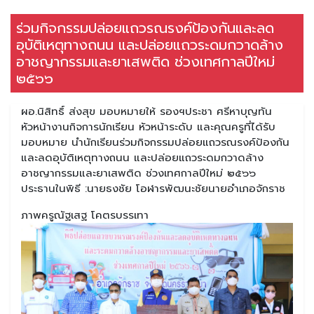
ร่วมกิจกรรมปล่อยแถวรณรงค์ป้องกันและลด
อุบัติเหตุทางถนน และปล่อยแถวระดมกวาดล้าง
อาชญากรรมและยาเสพติด ช่วงเทศกาลปีใหม่
๒๕๖๖
ผอ.นิสิทธิ์ ส่งสุข มอบหมายให้ รองฯประชา ศรีหาบุญทัน
หัวหน้างานกิจการนักเรียน หัวหน้าระดับ และคุณครูที่ได้รับ
มอบหมาย นำนักเรียนร่วมกิจกรรมปล่อยแถวรณรงค์ป้องกัน
และลดอุบัติเหตุทางถนน และปล่อยแถวระดมกวาดล้าง
อาชญากรรมและยาเสพติด ช่วงเทศกาลปีใหม่ ๒๕๖๖
ประธานในพิธี :นายธงชัย โอฬารพัฒนะชัยนายอำเภอจักราช
ภาพครูณัฐเสฐ โคตรบรรเทา