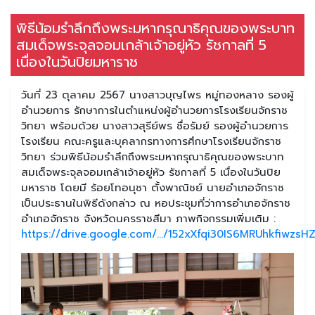
พิธีน้อมรำลึกถึงพระมหากรุณาธิคุณของพระบาท
สมเด็จพระจุลจอมเกล้าเจ้าอยู่หัว รัชกาลที่ 5
เนื่องในวันปิยมหาราช
วันที่ 23 ตุลาคม 2567 นางสาวบุญไพร หมู่ทองหลาง รองผู้
อำนวยการ รักษาการในตำแหน่งผู้อำนวยการโรงเรียนจักราช
วิทยา พร้อมด้วย นางสาวสุรีย์พร ซื่อรัมย์ รองผู้อำนวยการ
โรงเรียน คณะครูและบุคลากรทางการศึกษาโรงเรียนจักราช
วิทยา ร่วมพิธีน้อมรำลึกถึงพระมหากรุณาธิคุณของพระบาท
สมเด็จพระจุลจอมเกล้าเจ้าอยู่หัว รัชกาลที่ 5 เนื่องในวันปิย
มหาราช โดยมี ร้อยโทอนุชา ตั้งพาณิชย์ นายอำเภอจักราช
เป็นประธานในพิธีดังกล่าว ณ หอประชุมที่ว่าการอำเภอจักราช
อำเภอจักราช จังหวัดนครราชสีมา ภาพกิจกรรมเพิ่มเติม :
https://drive.google.com/.../152xXfqi30IS6MRUhkfiwzsHZ