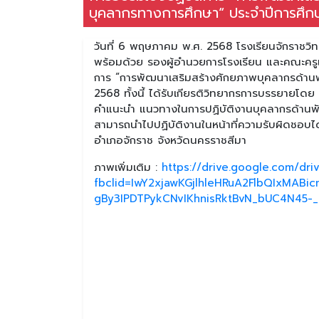
บุคลากรทางการศึกษา“ ประจำปีการศึ
วันที่ 6 พฤษภาคม พ.ศ. 2568 โรงเรียนจักราชวิท
พร้อมด้วย รองผู้อำนวยการโรงเรียน และคณะครูแ
การ “การพัฒนาเสริมสร้างศักยภาพบุคลากรด้านพ
2568 ทั้งนี้ ได้รับเกียรติวิทยากรการบรรยายโดย
คำแนะนำ แนวทางในการปฏิบัติงานบุคลากรด้านพัสด
สามารถนำไปปฏิบัติงานในหน้าที่ความรับผิดชอบไ
อำเภอจักราช จังหวัดนครราชสีมา
ภาพเพิ่มเติม :
https://drive.google.com/dr
fbclid=IwY2xjawKGjlhleHRuA2FlbQIxMA
gBy3IPDTPykCNvIKhnisRktBvN_bUC4N45-_