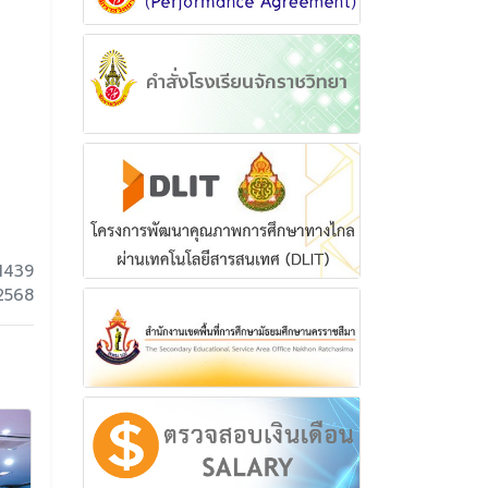
1439
2568