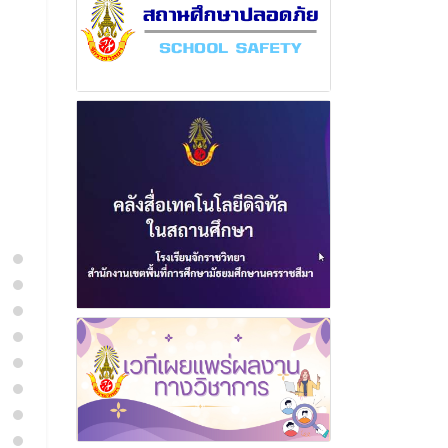
อ่านเพิ่