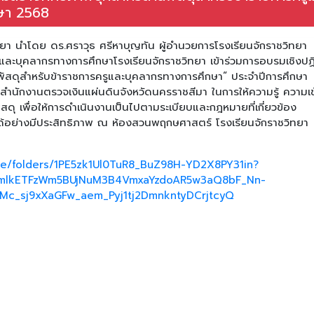
กษา 2568
ยา นำโดย ดร.ศราวุธ ศรีหาบุญทัน ผู้อำนวยการโรงเรียนจักราชวิทยา
ละบุคลากรทางการศึกษาโรงเรียนจักราชวิทยา เข้าร่วมการอบรมเชิงปฏิ
ัสดุสำหรับข้าราชการครูและบุคลากรทางการศึกษา“ ประจำปีการศึกษา
 สำนักงานตรวจเงินแผ่นดินจังหวัดนครราชสีมา ในการให้ความรู้ ความเข
ุ เพื่อให้การดำเนินงานเป็นไปตามระเบียบและกฎหมายที่เกี่ยวข้อง
ด้อย่างมีประสิทธิภาพ ณ ห้องสวนพฤกษศาสตร์ โรงเรียนจักราชวิทยา
ive/folders/1PE5zk1Ul0TuR8_BuZ98H-YD2X8PY31in?
BicmlkETFzWm5BUjNuM3B4VmxaYzdoAR5w3aQ8bF_Nn-
Mc_sj9xXaGFw_aem_Pyj1tj2DmnkntyDCrjtcyQ