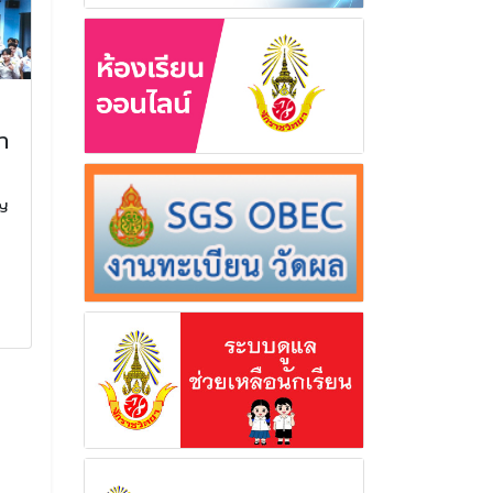
งานฉลองสัญญาบัตร
ร่วมจัดเลี้ยงอ
ำ
พัดยศ เจ้าคณะอำเภอชั้น
นักเรียน คณะค
พิเศษ และงานอายุวัฒน
และผู้เข้าร่วมง
มงคล 65 ปี พระครูสุภา
แสดงความยินด
ัญ
จารนิวิฐ
นักเรียนผู้สำเ
ในวันปัจฉิมนิเ
งานฉลองสัญญาบัตรพัดยศ เจ้า
การศึกษา 25
คณะอำเภอชั้นพิเศษ และงานอายุ
วัฒนมงคล 65 ปี พระครูสุภาจาร
ร่วมจัดเลี้ยงอาหาร
นิวิฐ
คณะครู บุคลากร แล
งาน เพื่อแสดงควา
4 กรกฎาคม 2567
นักเรียนผู้สำเร็จก
ปัจฉิมนิเทศ ประจำ
อ่านเพิ่มเติม
2568
30 มีนาค