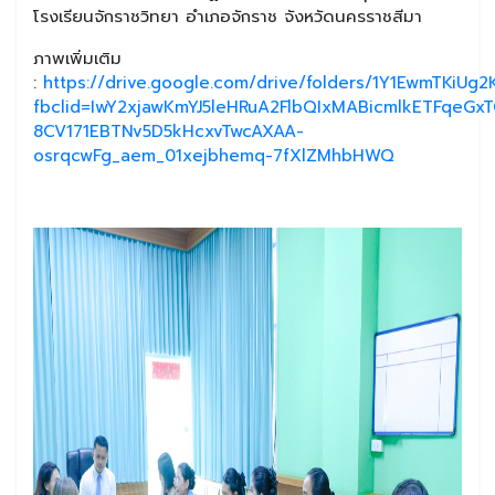
โรงเรียนจักราชวิทยา อำเภอจักราช จังหวัดนครราชสีมา
ภาพเพิ่มเติม
:
https://drive.google.com/drive/folders/1Y1EwmTKiUg2
fbclid=IwY2xjawKmYJ5leHRuA2FlbQIxMABicmlkETFqe
8CV171EBTNv5D5kHcxvTwcAXAA-
osrqcwFg_aem_01xejbhemq-7fXlZMhbHWQ