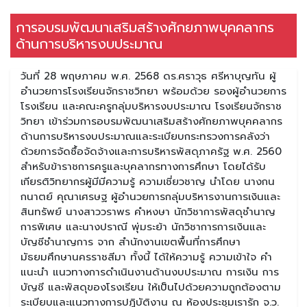
การอบรมพัฒนาเสริมสร้างศักยภาพบุคคลากร
ด้านการบริหารงบประมาณ
วันที่ 28 พฤษภาคม พ.ศ. 2568 ดร.ศราวุธ ศรีหาบุญทัน ผู้
อำนวยการโรงเรียนจักราชวิทยา พร้อมด้วย รองผู้อำนวยการ
โรงเรียน และคณะครูกลุ่มบริหารงบประมาณ โรงเรียนจักราช
วิทยา เข้าร่วมการอบรมพัฒนาเสริมสร้างศักยภาพบุคคลากร
ด้านการบริหารงบประมาณและระเบียบกระทรวงการคลังว่า
ด้วยการจัดซื้อจัดจ้างและการบริหารพัสดุภาครัฐ พ.ศ. 2560
สำหรับข้าราชการครูและบุคลากรทางการศึกษา โดยได้รับ
เกียรติวิทยากรผู้มีมีความรู้ ความเชี่ยวชาญ นำโดย นางกน
กนาตย์ คุณาเศรษฐ ผู้อำนวยการกลุ่มบริหารงานการเงินและ
สินทรัพย์ นางสาววราพร คำหงษา นักวิชาการพัสดุชำนาญ
การพิเศษ และนางปราณี พุ่มระย้า นักวิชาการการเงินและ
บัญชีชำนาญการ จาก สำนักงานเขตพื้นที่การศึกษา
มัธยมศึกษานครราชสีมา ทั้งนี้ ได้ให้ความรู้ ความเข้าใจ คำ
แนะนำ แนวทางการดำเนินงานด้านงบประมาณ การเงิน การ
บัญชี และพัสดุของโรงเรียน ให้เป็นไปด้วยความถูกต้องตาม
ระเบียบและแนวทางการปฏิบัติงาน ณ ห้องประชุมเรารัก จ.ว.