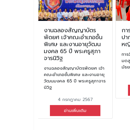
แจงแนวทาง
งานฉลองสัญญาบัตร
การ
ตรวจสอบ
พัดยศ เจ้าคณะอำเภอชั้น
ปาก
ารปฎิบัติ
พิเศษ และงานอายุวัฒน
หญิ
ิน การบัญชี
มงคล 65 ปี พระครูสุภา
การฉ
ารจัดซื้อ
จารนิวิฐ
มดลู
การตรวจสอบ
มัธย
งานฉลองสัญญาบัตรพัดยศ เจ้า
อง ประจำ
คณะอำเภอชั้นพิเศษ และงานอายุ
พ.ศ. 2568
วัฒนมงคล 65 ปี พระครูสุภาจาร
นิวิฐ
แนวทางการ
 การประเมิน
4 กรกฎาคม 2567
้านการเงิน การ
บการจัดซื้อจัด
อ่านเพิ่มเติม
จสอบหลักฐาน
ีงบประมาณ