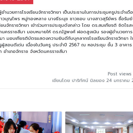
้อำนวยการโรงเรียนจักราชวิทยา เป็นประธานในการประชุมครูประจำเดื
าวบุญไพร หมู่ทองหลาง นางธีระนุช ชาวชอบ นางสาวสุรีย์พร ซื่อรัมย
นจักราชวิทยา เข้าร่วมการประชุมดังกล่าว โดย ดร.สมเกียรติ ชิดไธสง 
ษานครราชสีมา มอบหมายให้ ดร.ณัฐพงศ์ ฝอดสูงเนิน รองผู้อำนวยการ
ีมา มอบเกียรติบัตรแสดงความยินดีกับบุคลากรโรงเรียนจักราชวิทยา ใ
ูผู้สอนดีเด่น เนื่องในวันครู ประจำปี 2567 ณ หอประชุม ชั้น 3 อาคาร
ยา อำเภอจักราช จังหวัดนครราชสีมา
Post views
เขียนโดย ปาริทัศน์ นิลยอง 24 มกราคม