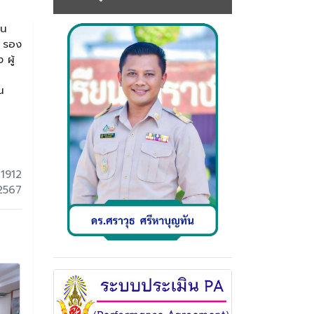
อน
์ รอง
ผู้
น
 1912
 2567