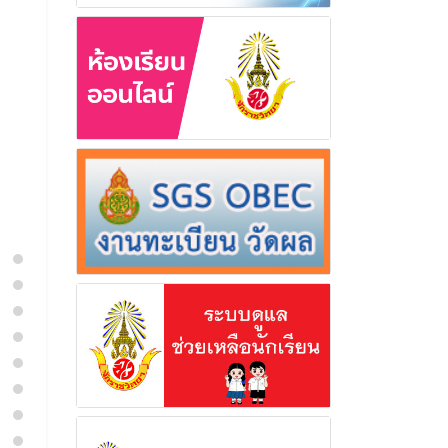
ราชธิดา
16 กรกฎา
อ่านเพิ่