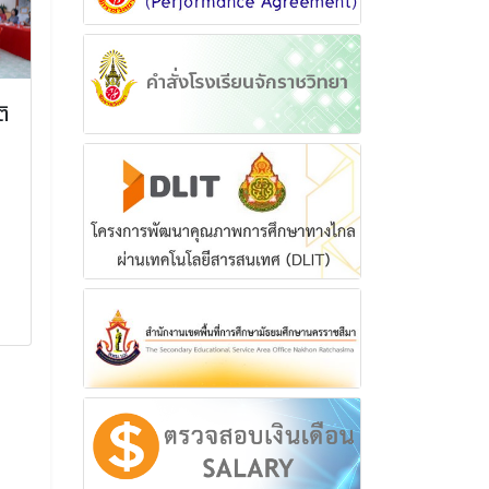
ิ
การเตรียมความพร้อมและ
พิธีบำเพ็ญกุศ
พัฒนาอย่างเข้ม ตำแหน่ง
ประทาน ครบป
ครูผู้ช่วย ครั้งที่ 1 ประจำปี
(ครบ 15 วัน) เพ
2568
ถวายเป็นพระก
สมเด็จพระเจ้าล
การเตรียมความพร้อมและพัฒนา
ฟ้าพัชรกิติยา
อย่างเข้ม ตำแหน่ง ครูผู้ช่วย ครั้ง
เทพยวดี กรม
ที่ 1 ประจำปี 2568
ริณีสิริพัชร ม
ธิดา
23 พฤษภาคม 2568
พิธีบำเพ็ญกุศลทั
อ่านเพิ่มเติม
ครบปัณรสมวาร (ค
เพื่ออุทิศถวายเป็
สมเด็จพระเจ้าลูกเธ
ติยาภา นเรนทิรา
หลวงราชสาริณีสิร