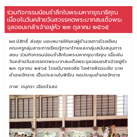
ร่วมกิจกรรมน้อมรำลึกในพระมหากรุณาธิคุณ
เนื่องในวันคล้ายวันสวรรคตพระบาทสมเด็จพระ
จุลจอมเกล้าเจ้าอยู่หัว ๒๓ ตุลาคม ๒๕๖๕
ผอ.นิสิทธิ์ ส่งสุข มอบหมายให้รองผู้อำนวยการโรงเรียน
คณะครูกลุ่มสาระการเรียนรู้ภาษาไทยและกลุ่มสนับสนุนการ
สอน ร่วมกิจกรรมน้อมรำลึกในพระมหากรุณาธิคุณ เนื่องใน
วันคล้ายวันสวรรคตพระบาทสมเด็จพระจุลจอมเกล้าเจ้าอยู่หัว
๒๓ ตุลาคม ๒๕๖๕ โดยมีนายธงชัย โอฬารพัฒนะชัย นาย
อำเภอจักราช เป็นประธานในพิธีณ หอประชุมอำเภอจักราช
ภาพ: ปนุศรา เฉียดไธสง