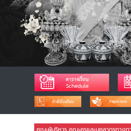
คณะผู้บริหาร คณะครูและบุคลากรทางกา