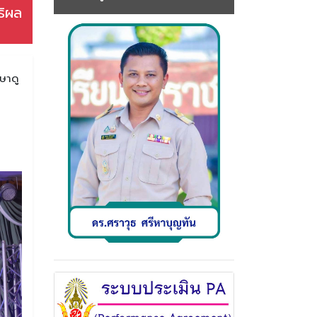
ธิผล
ษาดู