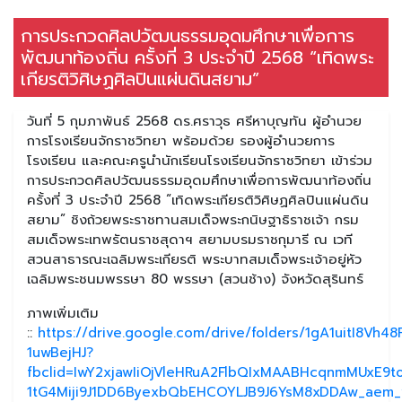
การประกวดศิลปวัฒนธรรมอุดมศึกษาเพื่อการ
พัฒนาท้องถิ่น ครั้งที่ 3 ประจำปี 2568 “เทิดพระ
เกียรติวิศิษฏศิลปินแผ่นดินสยาม”
วันที่ 5 กุมภาพันธ์ 2568 ดร.ศราวุธ ศรีหาบุญทัน ผู้อำนวย
การโรงเรียนจักราชวิทยา พร้อมด้วย รองผู้อำนวยการ
โรงเรียน และคณะครูนำนักเรียนโรงเรียนจักราชวิทยา เข้าร่วม
การประกวดศิลปวัฒนธรรมอุดมศึกษาเพื่อการพัฒนาท้องถิ่น
ครั้งที่ 3 ประจำปี 2568 “เทิดพระเกียรติวิศิษฏศิลปินแผ่นดิน
สยาม” ชิงถ้วยพระราชทานสมเด็จพระกนิษฐาธิราชเจ้า กรม
สมเด็จพระเทพรัตนราชสุดาฯ สยามบรมราชกุมารี ณ เวที
สวนสาธารณะเฉลิมพระเกียรติ พระบาทสมเด็จพระเจ้าอยู่หัว
เฉลิมพระชนมพรรษา 80 พรรษา (สวนช้าง) จังหวัดสุรินทร์
ภาพเพิ่มเติม
::
https://drive.google.com/drive/folders/1gA1uitI8Vh48
1uwBejHJ?
fbclid=IwY2xjawIiOjVleHRuA2FlbQIxMAABHcqnmMUxE9to
1tG4Miji9J1DD6ByexbQbEHCOYLJB9J6YsM8xDDAw_aem_