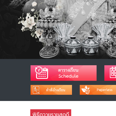
พิธีถวายราชสดุดี