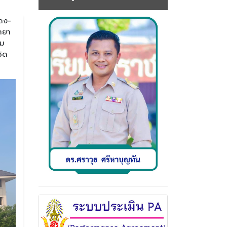
แดง-
ทยา
าม
ชิด