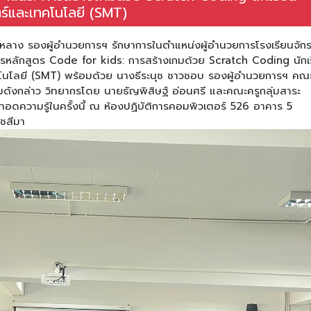
ร์และเทคโนโลยี (SMT)
งหลาง รองผู้อำนวยการฯ รักษาการในตำแหน่งผู้อำนวยการโรงเรียนจัก
การหลักสูตร Code for kids: การสร้างเกมด้วย Scratch Coding นักเ
โนโลยี (SMT) พร้อมด้วย นางธีระนุช ชาวชอบ รองผู้อำนวยการฯ คณะ
รมดังกล่าว วิทยากรโดย นายธัญพิสิษฐ์ อ่อนศรี และคณะครูกลุ่มสาระ
อดความรู้ในครั้งนี้ ณ ห้องปฏิบัติการคอมพิวเตอร์ 526 อาคาร 5
าชสีมา