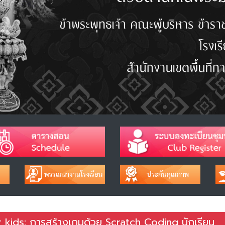
r kids: การสร้างเกมด้วย Scratch Coding นักเรียน