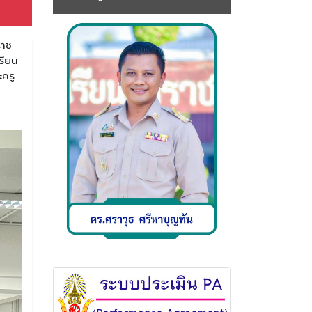
ราช
รียน
ครู