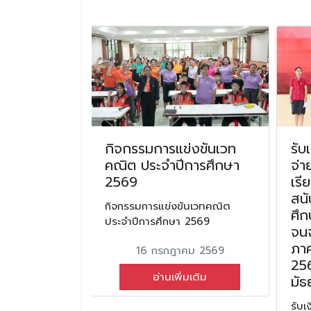
ะเดินทาง
กิจกรรมการแข่งขันเวท
รับ
นตรนารี
คณิต ประจำปีการศึกษา
จ่า
ระดับชั้น
2569
เร
่ 3
สนั
กิจกรรมการแข่งขันเวทคณิต
ศึก
ประจำปีการศึกษา 2569
ินทางไกล ลูก
จนจ
ัญรุ่นใหญ่
ภาค
16 กรกฎาคม 2569
าปีที่ 3
256
อ่านเพิ่มเติม
มัธ
ม 2567
รับเ
มเติม