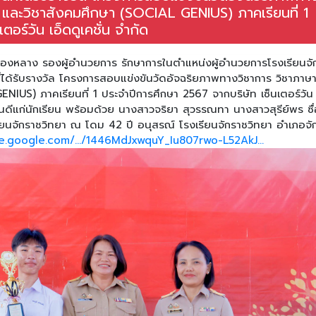
และวิชาสังคมศึกษา (SOCIAL GENIUS) ภาคเรียนที่ 1
อร์วัน เอ็ดดูเคชั่น จำกัด
ทองหลาง รองผู้อำนวยการ รักษาการในตำแหน่งผู้อำนวยการโรงเรียนจั
นที่ได้รับรางวัล โครงการสอบแข่งขันวัดอัจฉริยภาพทางวิชาการ วิชาภาษ
IUS) ภาคเรียนที่ 1 ประจำปีการศึกษา 2567 จากบริษัท เซ็นเตอร์วัน 
นดีแก่นักเรียน พร้อมด้วย นางสาวจริยา สุวรรณทา นางสาวสุรีย์พร ซื่
รียนจักราชวิทยา ณ โดม 42 ปี อนุสรณ์ โรงเรียนจักราชวิทยา อำเภอจั
ve.google.com/.../1446MdJxwquY_Iu807rwo-L52AkJ...