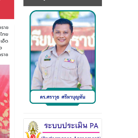
กราช
าไทย
เอ็ด
อ
กราช