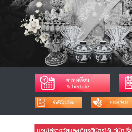
มอบโล่รางวัลและเกียรติบัตรให้แก่นักเร