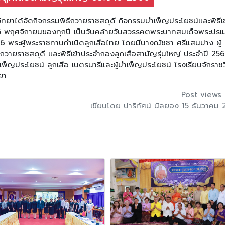
าได้จัดกิจกรรมพิธีถวายราชสดุดี กิจกรรมบำเพ็ญประโยชน์และพิธีเข
ี่ 25 พฤศจิกายนของทุกปี เป็นวันคล้ายวันสวรรคตพระบาทสมเด็จพระปรเ
ที่ 6 พระผู้พระราชทานกำเนิดลูกเสือไทย โดยมีนางณัชชา ศรีแสนปาง ผู้
ถวายราชสดุดี และพิธีเข้าประจำกองลูกเสือสามัญรุ่นใหญ่ ประจำปี 25
บำเพ็ญประโยชน์ ลูกเสือ เนตรนารีและผู้บำเพ็ญประโยชน์ โรงเรียนจักราช
ยา
Post views 
เขียนโดย ปาริทัศน์ นิลยอง 15 ธันวาคม