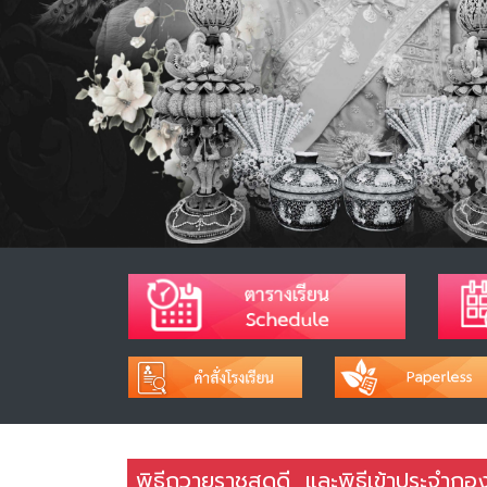
พิธีถวายราชสดุดี และพิธีเข้าประจำกอ