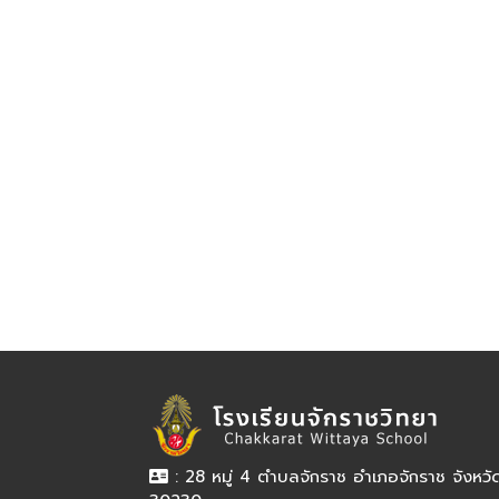
: 28 หมู่ 4 ตำบลจักราช อำเภอจักราช จังหว