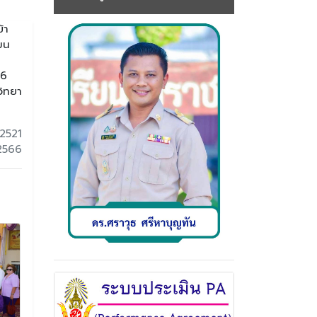
้า
มน
66
วิทยา
2521
 2566