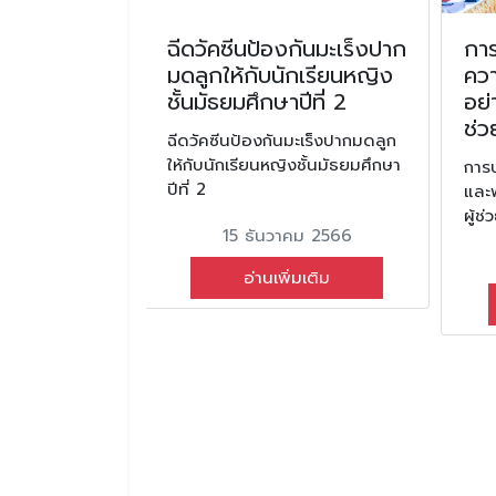
ศึกษาสีขาว
ฉีดวัคซีนป้องกันมะเร็งปาก
การ
ิดและ
มดลูกให้กับนักเรียนหญิง
คว
ำปีการ
ชั้นมัธยมศึกษาปีที่ 2
อย่
ะดับเงิน)
ช่วย
ฉีดวัคซีนป้องกันมะเร็งปากมดลูก
ให้กับนักเรียนหญิงชั้นมัธยมศึกษา
ษาสีขาว ปลอด
การ
ปีที่ 2
มุข ประจำปี
และ
ะดับเงิน)
ผู้ช่
15 ธันวาคม 2566
ม 2569
อ่านเพิ่มเติม
มเติม