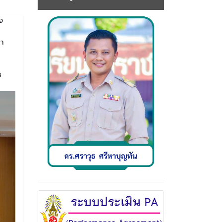
ง
ยา
ช