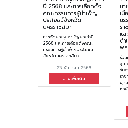
oGebra
ปี 2568 และการเลือกตั้ง
นาย
ิชาชีพด้าน
คณะกรรมการผู้บำเพ็ญ
เนื
ประโยชน์จังหวัด
บรร
นครราชสีมา
ราช
ใช้โปรแกรม
แล
าทักษะวิชาชีพ
การจัดประชุมสามัญประจำปี
ตำแ
2568 และการเลือกตั้งคณะ
พล
กรรมการผู้บำเพ็ญประโยชน์
คม 2569
จังหวัดนครราชสีมา
ร่ว
กุล 
มเติม
23 ธันวาคม 2568
รับก
ราชก
อ่านเพิ่มเติม
บุค
ครูผ