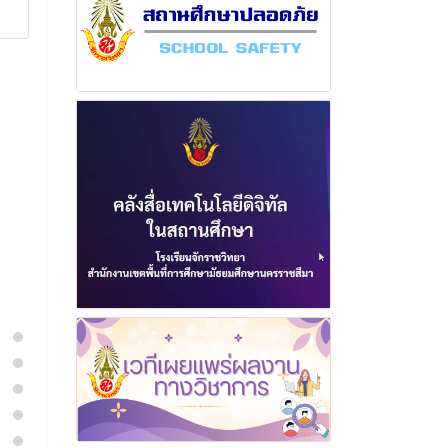
กลุ่มสาระการเรียนรู้ภาษาต่าง
8 มกราค
ประเทศ
อ่านเพิ่
22 สิงหาคม 2568
อ่านเพิ่มเติม