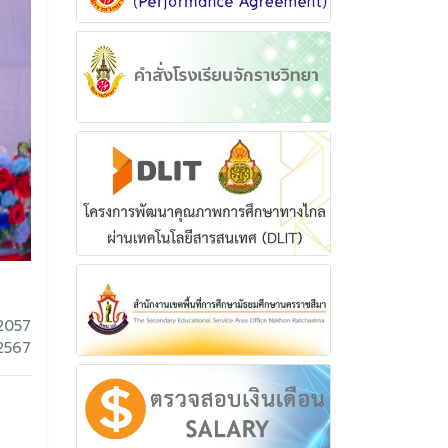
2057
 2567