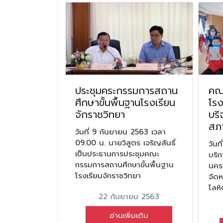
สร้าง
ประชุมคระกรรมการสถาน
คณะ
มรักชาติ
ศึกษาขั้นพื้นฐานโรงเรียน
โรง
จักราชวิทยา
บริ
ม 2563 เวลา
สภ
 น. นักเรียน
วันที่ 9 กันยายน 2563 เวลา
2 ม.5 และ ม.6
09.00 น. นายวิสูตร เจริญสันธิ์
วันท
มสร้าง
เป็นประธานการประชุมคณะ
บริก
กชาติ
กรรมการสถานศึกษาขั้นพื้นฐาน
นคร
โรงเรียนจักราชวิทยา
จัดห
น 2563
โลห
22 กันยายน 2563
มเติม
อ่านเพิ่มเติม