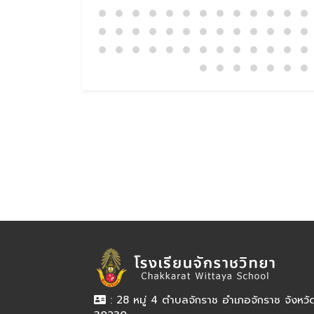
: 28 หมู่ 4 ตำบลจักราช อำเภอจักราช จังหว