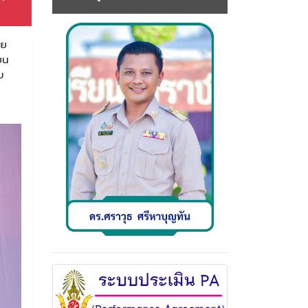
วย
ยน
บ