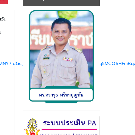
นวัน
น
NY7jdGc_nN93G13Njbli1QJjfocUJU8_aem_xng5MCO6HFmBgw