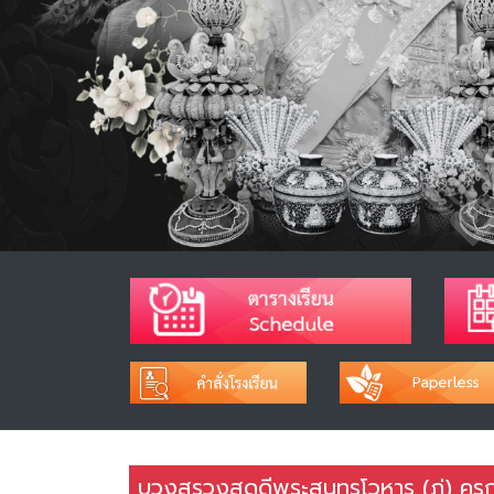
บวงสรวงสดุดีพระสุนทรโวหาร (ภู่) ครูก