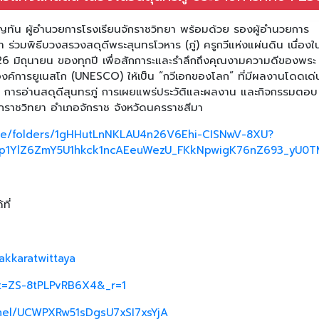
บุญทัน ผู้อำนวยการโรงเรียนจักราชวิทยา พร้อมด้วย รองผู้อำนวยการ
 ร่วมพิธีบวงสรวงสดุดีพระสุนทรโวหาร (ภู่) ครูกวีแห่งแผ่นดิน เนื่องใ
่ 26 มิถุนายน ของทุกปี เพื่อสักการะและรำลึกถึงคุณงามความดีของพระ
กองค์การยูเนสโก (UNESCO) ให้เป็น “กวีเอกของโลก” ที่มีผลงานโดดเด่
ารอ่านสดุดีสุนทรภู่ การเผยแพร่ประวัติและผลงาน และกิจกรรมตอบ
ักราชวิทยา อำเภอจักราช จังหวัดนครราชสีมา
rive/folders/1gHHutLnNKLAU4n26V6Ehi-CISNwV-8XU?
p1YlZ6ZmY5U1hkck1ncAEeuWezU_FKkNpwigK76nZ693_yU0TM
ที่
akkaratwittaya
_t=ZS-8tPLPvRB6X4&_r=1
nel/UCWPXRw51sDgsU7xSI7xsYjA