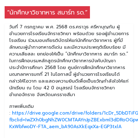
“นักศึกษาวิชาทหาร สมาร์ท รด.”
วันที่ 7 กรกฎาคม พ.ศ. 2568 ดร.ศราวุธ ศรีหาบุญทัน ผู้
อำนวยการโรงเรียนจักราชวิทยา พร้อมด้วย รองผู้อำนวยการ
โรงเรียน ร่วมมอบเกียรติบัตรให้แก่นักศึกษาวิชาทหาร ผู้ที่มี
ลักษณะผู้นำทางทหารดีเด่น และมีความประพฤติเรียบร้อย มี
ความเสียสละ ยกย่องให้เป็น “นักศึกษาวิชาทหาร สมาร์ท รด.”
ในการฝึกอบรมหลักสูตรนักศึกษาวิชาทหารบังคับบัญชา
ประจำปีการศึกษา 2568 โดย ศูนย์การฝึกนักศึกษาวิชาทหาร
มณฑลทหารบกที่ 21 ในโอกาสนี้ ผู้อำนวยการโรงเรียนได้
กล่าวให้โอวาท และแสดงความยินดีเพื่อเป็นขวัญกำลังใจให้แก่
นักเรียน ณ โดม 42 ปี อนุสรณ์ โรงเรียนจักราชวิทยา
อำเภอจักราช จังหวัดนครราชสีมา
ภาพเพิ่มเติม
:
https://drive.google.com/drive/folders/1cDr_5DbDT
fbclid=IwZXh0bgNhZW0CMTAAYnJpZBExbml3dDRoOGp
KxWbfwoDY-FTA_aem_bA90AsXkEqxXa-EGP3txlA