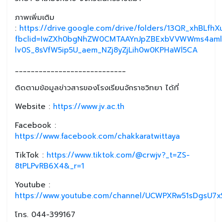
ภาพเพิ่มเติม
:
https://drive.google.com/drive/folders/13QR_xhBLfh
fbclid=IwZXh0bgNhZW0CMTAAYnJpZBExbVVWWms4amlrd
lv0S_8sVfW5ip5U_aem_NZj8yZjLih0w0KPHaWl5CA
____________________________
ติดตามข้อมูลข่าวสารของโรงเรียนจักราชวิทยา ได้ที่
Website :
https://www.jv.ac.th
Facebook :
https://www.facebook.com/chakkaratwittaya
TikTok :
https://www.tiktok.com/@crwjv?_t=ZS-
8tPLPvRB6X4&_r=1
Youtube :
https://www.youtube.com/channel/UCWPXRw51sDgsU7xS
โทร. 044-399167