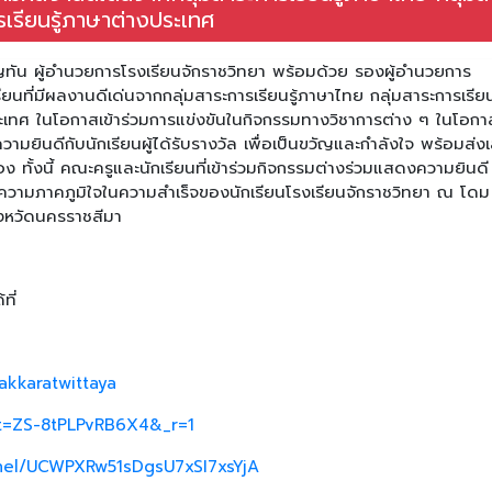
รเรียนรู้ภาษาต่างประเทศ
ุญทัน ผู้อำนวยการโรงเรียนจักราชวิทยา พร้อมด้วย รองผู้อำนวยการ
ียนที่มีผลงานดีเด่นจากกลุ่มสาระการเรียนรู้ภาษาไทย กลุ่มสาระการเรียนร
ะเทศ ในโอกาสเข้าร่วมการแข่งขันในกิจกรรมทางวิชาการต่าง ๆ ในโอกาส
มยินดีกับนักเรียนผู้ได้รับรางวัล เพื่อเป็นขวัญและกำลังใจ พร้อมส่งเ
 ทั้งนี้ คณะครูและนักเรียนที่เข้าร่วมกิจกรรมต่างร่วมแสดงความยินดี
นถึงความภาคภูมิใจในความสำเร็จของนักเรียนโรงเรียนจักราชวิทยา ณ โด
ังหวัดนครราชสีมา
ที่
akkaratwittaya
_t=ZS-8tPLPvRB6X4&_r=1
nel/UCWPXRw51sDgsU7xSI7xsYjA