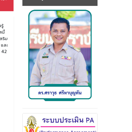
ู้
นี้
สริม
 และ
ม 42