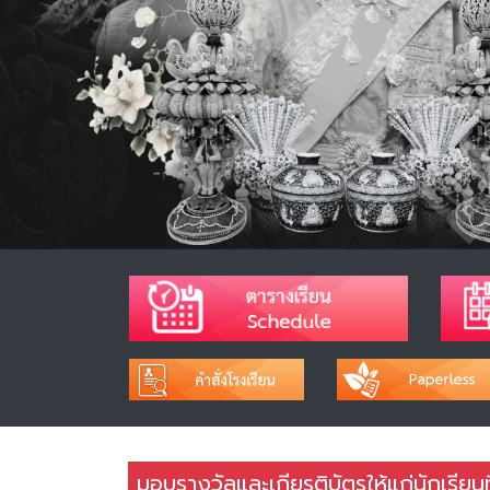
มอบรางวัลและเกียรติบัตรให้แก่นักเรียน