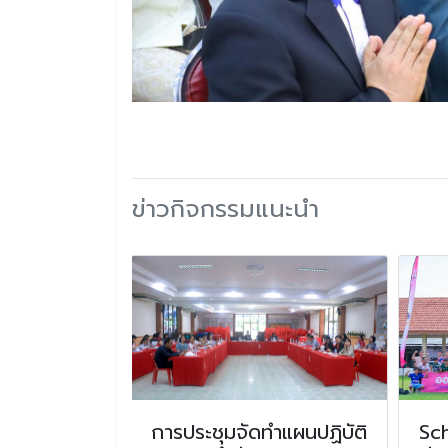
ข่าวกิจกรรมแนะนำ
ดสิ่ง
การประชุมจัดทำแผนปฏิบัติ
Sc