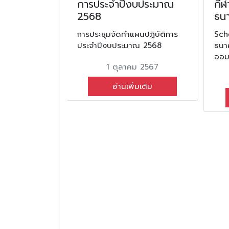
ัตกรรม (I-
การประจำปีงบประมาณ
กีฬ
ard 2024)
2568
ธน
ศสำนักงาน
การประชุมจัดทำแผนปฏิบัติการ
Sch
าติ (วช.)
ประจำปีงบประมาณ 2568
ธนา
ออม
งประดิษฐ์และ
1 ตุลาคม 2567
w Gen Award
เลิศสำนักงาน
อ่านเพิ่มเติม
(วช.)
นธ์ 2567
มเติม