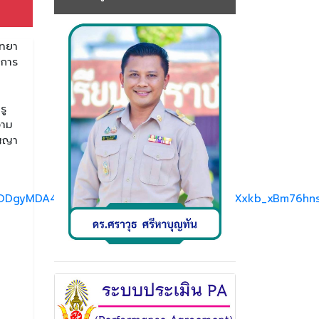
ิทยา
ยการ
รู
งาม
ัญญา
DgyMDA4OTIAAR4DyUmDUiDNMr1Ui9OM4VXxkb_xBm76hns42