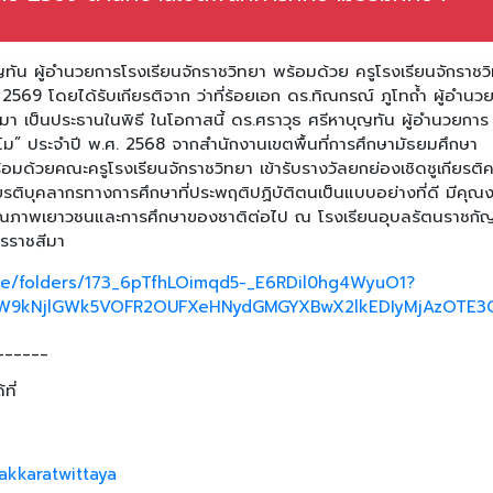
ญทัน ผู้อำนวยการโรงเรียนจักราชวิทยา พร้อมด้วย ครูโรงเรียนจักราชว
ปี 2569 โดยได้รับเกียรติจาก ว่าที่ร้อยเอก ดร.ทิณกรณ์ ภูโทถ้ำ ผู้อำนว
มา เป็นประธานในพิธี ในโอกาสนี้ ดร.ศราวุธ ศรีหาบุญทัน ผู้อำนวยการ
ย่าโม” ประจำปี พ.ศ. 2568 จากสำนักงานเขตพื้นที่การศึกษามัธยมศึกษา
ร้อมด้วยคณะครูโรงเรียนจักราชวิทยา เข้ารับรางวัลยกย่องเชิดชูเกียรติค
ียรติบุคลากรทางการศึกษาที่ประพฤติปฏิบัติตนเป็นแบบอย่างที่ดี มีคุณ
าคุณภาพเยาวชนและการศึกษาของชาติต่อไป ณ โรงเรียนอุบลรัตนราชก
ครราชสีมา
rive/folders/173_6pTfhLOimqd5-_E6RDil0hg4WyuO1?
W9kNjlGWk5VOFR2OUFXeHNydGMGYXBwX2lkEDIyMjAzOTE3O
______
ที่
akkaratwittaya