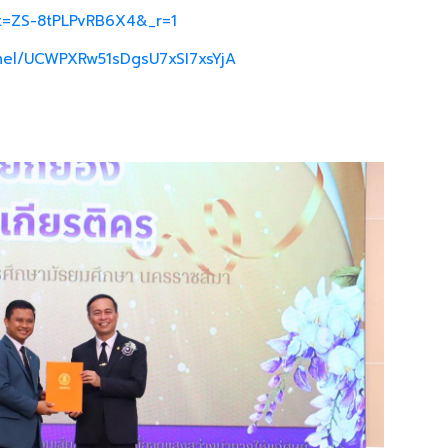
_t=ZS-8tPLPvRB6X4&_r=1
nel/UCWPXRw51sDgsU7xSI7xsYjA