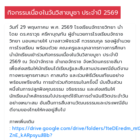
กิจกรรมเนื่องในวันวิสาขบูชา ประจำปี 2569
วันที่ 29 พฤษภาคม พ.ศ. 2569 โรงเรียนจักราชวิทยา นำ
โดย ดร.ศราวุธ ศรีหาบุญทัน ผู้อำนวยการโรงเรียนจักราช
วิทยา มอบหมายให้ นางสาวพัชรวลี ทวรรณกุล รองผู้อำนวย
การโรงเรียน พร้อมด้วย คณะครูและบุคลากรทางการศึกษา
นำนักเรียนเข้าร่วมกิจกรรมเนื่องในวันวิสาขบูชา ประจำปี
2569 ณ วัดป่าจักราช อำเภอจักราช จังหวัดนครราชสีมา
เพื่อส่งเสริมให้นักเรียนได้เรียนรู้และสืบสานประเพณีอันดีงาม
ทางพระพุทธศาสนา ศาสนกิจ และร่วมพิธีเวียนเทียนอย่าง
พร้อมเพรียงกัน การเข้าร่วมกิจกรรมในครั้งนี้ นับเป็นส่วน
หนึ่งในการปลูกฝังคุณธรรม จริยธรรม และส่งเสริมให้
นักเรียนนำหลักธรรมไปประยุกต์ใช้ในการดำเนินชีวิตประจำวัน
อย่างเหมาะสม อันเป็นการสืบสานวัฒนธรรมและประเพณีอัน
ดีงามของไทยให้คงอยู่สืบไป
ภาพเพิ่มเติม
:
https://drive.google.com/drive/folders/1teDEredm_mt
ZnE_kARpsyuJlBb?