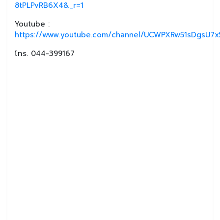
8tPLPvRB6X4&_r=1
Youtube :
https://www.youtube.com/channel/UCWPXRw51sDgsU7xS
โทร. 044-399167