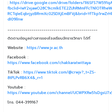
:
https://drive.google.com/drive/folders/1l6SFS7W59
fbclid=IwY2xjawO28C9icmlkETE2ZUhRMmFFcTNlOTRhe
RCTqIeEqbrjyzBRrmXc025DXjEmBFVj&brid=YfTkp1rwZrH
dI09llnw
_____________________________________________
ติดตามข้อมูลข่าวสารของโรงเรียนจักราชวิทยา ได้ที่
Website :
https://www.jv.ac.th
Facebook :
https://www.facebook.com/chakkaratwittaya
TikTok :
https://www.tiktok.com/@crwjv?_t=ZS-
8tPLPvRB6X4&_r=1
Youtube :
https://www.youtube.com/channel/UCWPXRw51sDgsU7xS
โทร. 044-399167