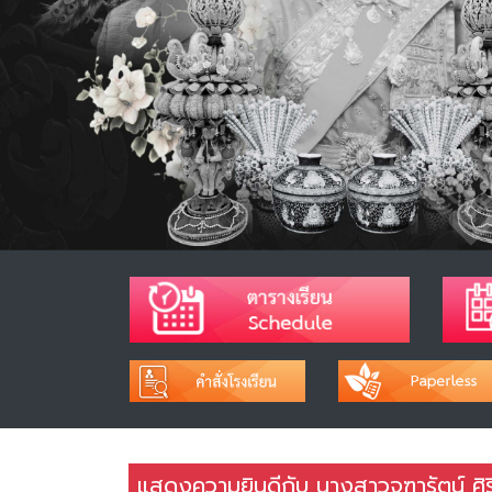
แสดงความยินดีกับ นางสาวจุฑารัตน์ ศิร