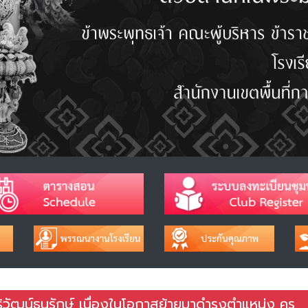
ิวัฒน์ธนรักษ์ เนื่องในโอกาสย้ายมาดำรงตำแหน่ง ครู