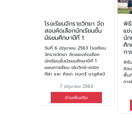
ราคม 2568
โรงเรียนจักราชวิทยา จัด
พิธ
ยมความ
สอบคัดเลือกนักเรียนชั้น
แข่
ทดสอบ
มัธยมศึกษาปีที่ 1
นัก
ดับชาติขั้น
ศึก
วันที่ 6 มิถุนายน 2563 โรงเรียน
et) ประจำปี
กา
จักราชวิทยา จัดสอบคัดเลือก
67 ของ
นักเรียนชั้นมัธยมศึกษาปีที่ 1
พิธี
้น
แผนการเรียน เข้มวิทย์-คณิต
ศิล
่ 3
กีฬา และ ศิลปะ ดนตรี นาฏศิลป์
พื้น
การ
ามพร้อมในการ
7 มิถุนายน 2563
ษาระดับชาติ
et) ประจำปีการ
อ่านเพิ่มเติม
กเรียนระดับชั้น
ม 2568