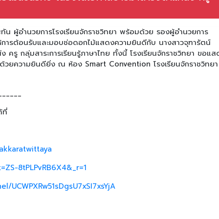
ญทัน ผู้อำนวยการโรงเรียนจักราชวิทยา พร้อมด้วย รองผู้อำนวยการ
ห้การต้อนรับและมอบช่อดอกไม้แสดงความยินดีกับ นางสาวจุฑารัตน์
ง ครู กลุ่มสาระการเรียนรู้ภาษาไทย ทั้งนี้ โรงเรียนจักราชวิทยา ขอแ
าด้วยความยินดียิ่ง ณ ห้อง Smart Convention โรงเรียนจักราชวิทยา
______
ที่
akkaratwittaya
_t=ZS-8tPLPvRB6X4&_r=1
nel/UCWPXRw51sDgsU7xSI7xsYjA