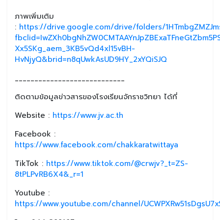
ภาพเพิ่มเติม
:
https://drive.google.com/drive/folders/1HTmbgZMZ
fbclid=IwZXh0bgNhZW0CMTAAYnJpZBExaTFneGtZbm5P
Xx5SKg_aem_3KB5vQd4xl15vBH-
HvNjyQ&brid=n8qUwkAsUD9HY_2xYQiSJQ
____________________________
ติดตามข้อมูลข่าวสารของโรงเรียนจักราชวิทยา ได้ที่
Website :
https://www.jv.ac.th
Facebook :
https://www.facebook.com/chakkaratwittaya
TikTok :
https://www.tiktok.com/@crwjv?_t=ZS-
8tPLPvRB6X4&_r=1
Youtube :
https://www.youtube.com/channel/UCWPXRw51sDgsU7xS