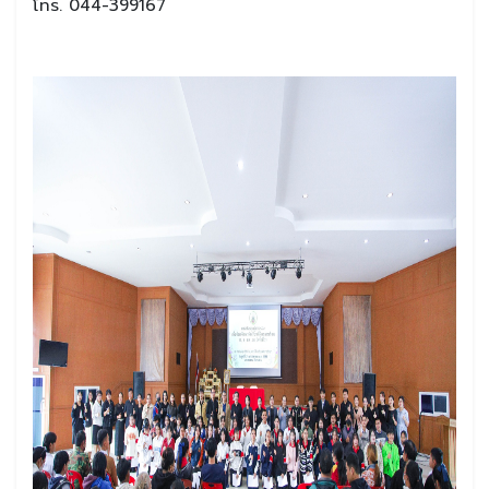
โทร. 044-399167